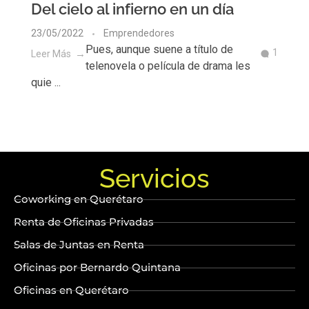
Del cielo al infierno en un día
23/05/2022
Emprendedores
Pues, aunque suene a título de
1
Leer Más
telenovela o película de drama les
quie ...
Servicios
Coworking en Querétaro
Renta de Oficinas Privadas
Salas de Juntas en Renta
Oficinas por Bernardo Quintana
Oficinas en Querétaro